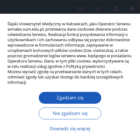
EN
PL
Śląski Uniwersytet Medyczny w Katowicach, jako Operator Serwisu
annales.sum.edu.pl, przetwarza dane osobowe zbierane podczas
odwiedzania Serwisu. Realizacja funkcji pozyskiwania informacji o
Użytkownikach i ich zachowaniu odbywa się poprzez dobrowolnie
wprowadzone w formularzach informacje, zapisywanie w
urządzeniach końcowych plików cookies (tzw. ciasteczka), a także
poprzez gromadzenie logów serwera www, będącego w posiadaniu
Autor
Aleksandra Czekajło
Operatora Serwisu. Dane, w tym pliki cookies, wykorzystywane są
w celu realizacji usług zgodnie z Polityką prywatności.
Możesz wyrazić zgodę na przetwarzanie danych w tych celach,
Stan szkieletu u osób z niedowidzeniem
odmówić zgody lub uzyskać dostęp do bardziej szczegółowych
mieszkających samodzielnie oraz w domach
informacji.
opieki
Zgadzam się
Bogna Drozdzowska
,
Wojciech Pluskiewicz
,
Anita Lyssek-Boroń
,
Aleksandra Czekajło
,
Katarzyna Wiktor
,
Piotr Adamczyk
Nie zgadzam się
Ann. Acad. Med. Siles. 2010;64:16-21
Streszczenie
Artykuł
(PDF)
Dowiedz się więcej