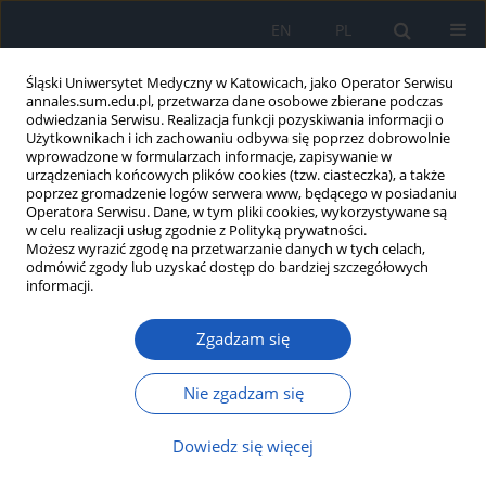
EN
PL
Śląski Uniwersytet Medyczny w Katowicach, jako Operator Serwisu
annales.sum.edu.pl, przetwarza dane osobowe zbierane podczas
odwiedzania Serwisu. Realizacja funkcji pozyskiwania informacji o
Użytkownikach i ich zachowaniu odbywa się poprzez dobrowolnie
wprowadzone w formularzach informacje, zapisywanie w
urządzeniach końcowych plików cookies (tzw. ciasteczka), a także
poprzez gromadzenie logów serwera www, będącego w posiadaniu
Autor
Bogumiła Sędziak-
Operatora Serwisu. Dane, w tym pliki cookies, wykorzystywane są
w celu realizacji usług zgodnie z Polityką prywatności.
Marcinek
Możesz wyrazić zgodę na przetwarzanie danych w tych celach,
odmówić zgody lub uzyskać dostęp do bardziej szczegółowych
informacji.
Stereopsja u dzieci przedszkolnych – Test
Zgadzam się
Randota jako badanie przesiewowe w
wykrywaniu niedowidzenia?
Nie zgadzam się
Anita Muskalska
,
Edyta Chlasta-Twardzik
,
Bogumiła Sędziak-Marcinek
,
Magdalena Krok
,
Dorota Pojda-Wilczek
Dowiedz się więcej
Ann. Acad. Med. Siles. 2019;73:194-198
DOI
:
https://doi.org/10.18794/aams/109774