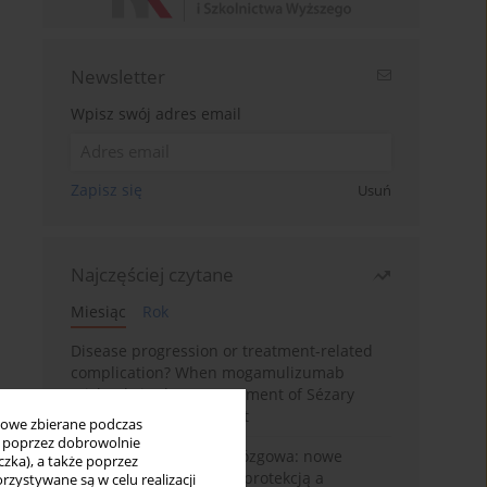
Newsletter
Wpisz swój adres email
Zapisz się
Usuń
Najczęściej czytane
Miesiąc
Rok
Disease progression or treatment-related
complication? When mogamulizumab
misleads in the management of Sézary
syndrome: A case report
bowe zbierane podczas
ię poprzez dobrowolnie
BPC-157 i oś jelitowo-mózgowa: nowe
zka), a także poprzez
powiązania między cytoprotekcją a
zystywane są w celu realizacji