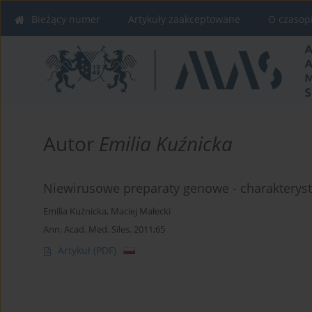
Bieżący numer
Artykuły zaakceptowane
O czasop
Autor
Emilia Kuźnicka
Niewirusowe preparaty genowe - charakterys
Emilia Kuźnicka
,
Maciej Małecki
Ann. Acad. Med. Siles. 2011;65
Artykuł
(PDF)