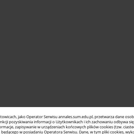
towicach, jako Operator Serwisu annales.sum.edu.pl, przetwarza dane oso
funkcji pozyskiwania informacji o Użytkownikach i ich zachowaniu odbywa s
macje, zapisywanie w urządzeniach końcowych plików cookies (tzw. ciastec
ędącego w posiadaniu Operatora Serwisu. Dane, w tym pliki cookies, wykor