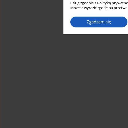
usług zgodnie z Polityką prywatno
Możesz wyrazić zgodę na przetwar
Zgadzam się