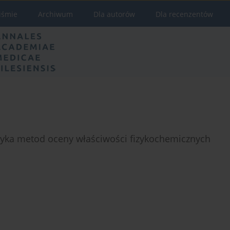
iśmie
Archiwum
Dla autorów
Dla recenzentów
tyka metod oceny właściwości fizykochemicznych