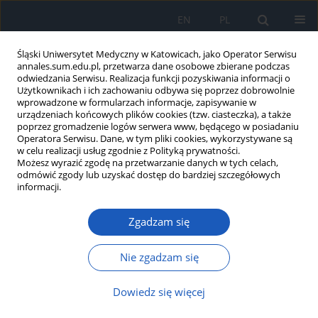
EN
PL
Śląski Uniwersytet Medyczny w Katowicach, jako Operator Serwisu
annales.sum.edu.pl, przetwarza dane osobowe zbierane podczas
odwiedzania Serwisu. Realizacja funkcji pozyskiwania informacji o
Użytkownikach i ich zachowaniu odbywa się poprzez dobrowolnie
wprowadzone w formularzach informacje, zapisywanie w
urządzeniach końcowych plików cookies (tzw. ciasteczka), a także
poprzez gromadzenie logów serwera www, będącego w posiadaniu
Autor
Maciej Małecki
Operatora Serwisu. Dane, w tym pliki cookies, wykorzystywane są
w celu realizacji usług zgodnie z Polityką prywatności.
Możesz wyrazić zgodę na przetwarzanie danych w tych celach,
odmówić zgody lub uzyskać dostęp do bardziej szczegółowych
Niewirusowe preparaty genowe - charakterystyka
informacji.
metod oceny właściwości fizykochemicznych
Zgadzam się
Emilia Kuźnicka
,
Maciej Małecki
Ann. Acad. Med. Siles. 2011;65
Nie zgadzam się
Artykuł
(PDF)
Dowiedz się więcej
Wyślij swój artykuł