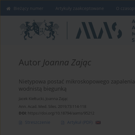
Bieżący numer
Artykuły zaakceptowane
O czasop
Autor
Joanna Zając
Nietypowa postać mikroskopowego zapalenia je
wodnistą biegunką
Jacek Kiełtucki
,
Joanna Zając
Ann. Acad. Med. Siles. 2019;73:114-118
DOI
:
https://doi.org/10.18794/aams/95212
Streszczenie
Artykuł
(PDF)