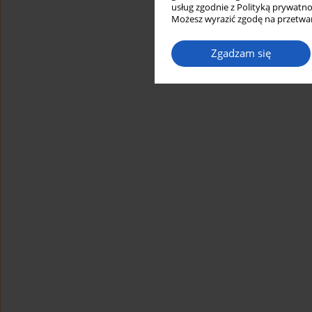
usług zgodnie z Polityką prywatno
Możesz wyrazić zgodę na przetwar
Zgadzam się