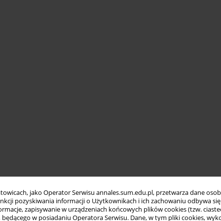
towicach, jako Operator Serwisu annales.sum.edu.pl, przetwarza dane oso
funkcji pozyskiwania informacji o Użytkownikach i ich zachowaniu odbywa s
macje, zapisywanie w urządzeniach końcowych plików cookies (tzw. ciastec
ędącego w posiadaniu Operatora Serwisu. Dane, w tym pliki cookies, wykor