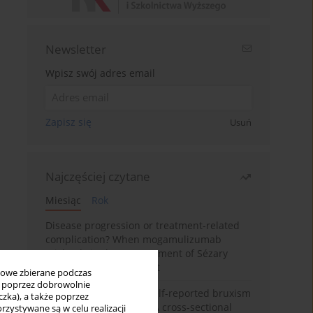
Newsletter
Wpisz swój adres email
Zapisz się
Usuń
Najczęściej czytane
Miesiąc
Rok
Disease progression or treatment-related
complication? When mogamulizumab
misleads in the management of Sézary
syndrome: A case report
bowe zbierane podczas
ię poprzez dobrowolnie
Personality traits and self-reported bruxism
zka), a także poprzez
in university students: A cross-sectional
zystywane są w celu realizacji