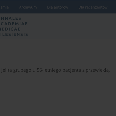
iśmie
Archiwum
Dla autorów
Dla recenzentów
lita grubego u 56-letniego pacjenta z przewlekłą,