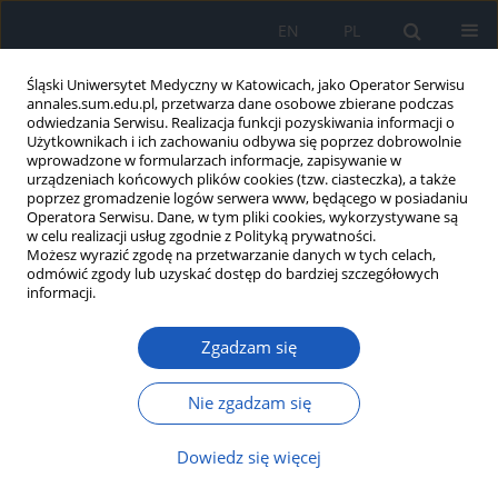
EN
PL
Śląski Uniwersytet Medyczny w Katowicach, jako Operator Serwisu
annales.sum.edu.pl, przetwarza dane osobowe zbierane podczas
odwiedzania Serwisu. Realizacja funkcji pozyskiwania informacji o
Użytkownikach i ich zachowaniu odbywa się poprzez dobrowolnie
wprowadzone w formularzach informacje, zapisywanie w
urządzeniach końcowych plików cookies (tzw. ciasteczka), a także
poprzez gromadzenie logów serwera www, będącego w posiadaniu
Autor
Katarzyna Walkiewicz
Operatora Serwisu. Dane, w tym pliki cookies, wykorzystywane są
w celu realizacji usług zgodnie z Polityką prywatności.
Możesz wyrazić zgodę na przetwarzanie danych w tych celach,
odmówić zgody lub uzyskać dostęp do bardziej szczegółowych
Dialdehyd malonowy – produkt peroksydacji
informacji.
lipidów jako marker zaburzeń homeostazy i
wieku
Zgadzam się
Beata Całyniuk
,
Elżbieta Grochowska-Niedworok
,
Katarzyna Weronika
Walkiewicz
,
Sylwia Kawecka
,
Ewa Popiołek
,
Edyta Fatyga
Nie zgadzam się
Ann. Acad. Med. Siles. 2016;70:224-228
DOI
:
https://doi.org/10.18794/aams/65697
Dowiedz się więcej
Streszczenie
Artykuł
(PDF)