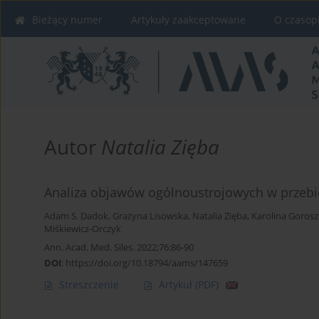
Bieżący numer
Artykuły zaakceptowane
O czasop
Autor
Natalia Zięba
Analiza objawów ogólnoustrojowych w przeb
Adam S. Dadok
,
Grażyna Lisowska
,
Natalia Zięba
,
Karolina Gorosz
Miśkiewicz-Orczyk
Ann. Acad. Med. Siles. 2022;76:86-90
DOI
:
https://doi.org/10.18794/aams/147659
Streszczenie
Artykuł
(PDF)