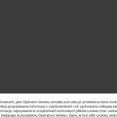
towicach, jako Operator Serwisu annales.sum.edu.pl, przetwarza dane oso
funkcji pozyskiwania informacji o Użytkownikach i ich zachowaniu odbywa s
macje, zapisywanie w urządzeniach końcowych plików cookies (tzw. ciastec
ędącego w posiadaniu Operatora Serwisu. Dane, w tym pliki cookies, wykor