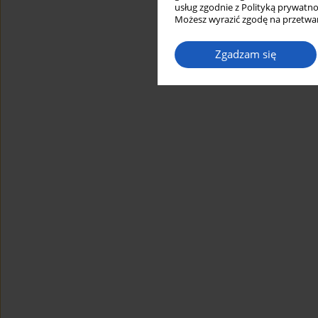
usług zgodnie z Polityką prywatno
Możesz wyrazić zgodę na przetwar
Zgadzam się