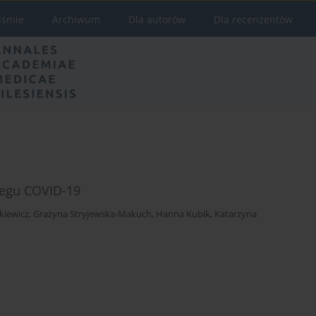
iśmie
Archiwum
Dla autorów
Dla recenzentów
iegu COVID-19
kiewicz
,
Grażyna Stryjewska-Makuch
,
Hanna Kubik
,
Katarzyna