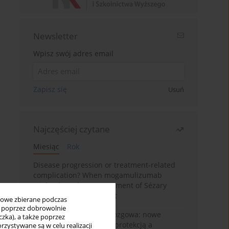
Newsletter
Wpisz swój adres email
Zapisz się
Usuń
Najczęściej czytane
Miesiąc
Rok
Disease progression or treatment-related
complication? When mogamulizumab
misleads in the management of Sézary
syndrome: A case report
bowe zbierane podczas
ię poprzez dobrowolnie
BPC-157 i oś jelitowo-mózgowa: nowe
zka), a także poprzez
powiązania między cytoprotekcją a
zystywane są w celu realizacji