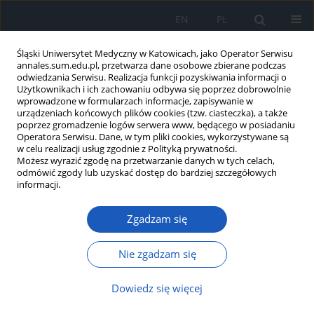
EN
PL
Śląski Uniwersytet Medyczny w Katowicach, jako Operator Serwisu
annales.sum.edu.pl, przetwarza dane osobowe zbierane podczas
odwiedzania Serwisu. Realizacja funkcji pozyskiwania informacji o
Użytkownikach i ich zachowaniu odbywa się poprzez dobrowolnie
wprowadzone w formularzach informacje, zapisywanie w
urządzeniach końcowych plików cookies (tzw. ciasteczka), a także
poprzez gromadzenie logów serwera www, będącego w posiadaniu
Autor
Nicola Dyrek
Operatora Serwisu. Dane, w tym pliki cookies, wykorzystywane są
w celu realizacji usług zgodnie z Polityką prywatności.
Możesz wyrazić zgodę na przetwarzanie danych w tych celach,
odmówić zgody lub uzyskać dostęp do bardziej szczegółowych
Niewydolność serca z zachowaną
informacji.
frakcją wyrzutową lewej komory –
perspektywy kliniczne
Zgadzam się
Małgorzata Niemiec
,
Bartosz Gruchlik
,
Nicola Dyrek
,
Jan Niemiec
,
Bartosz Basiaga
,
Krzysztof Bednarz
,
Dorota Piłat
,
Kinga Czepczor
,
Nie zgadzam się
Maciej Podolski
,
Katarzyna Mizia-Stec
Ann. Acad. Med. Siles. 2025;79:181-192
Dowiedz się więcej
DOI
:
https://doi.org/10.18794/aams/204343