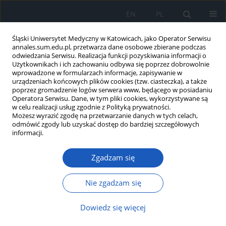
EN
PL
Śląski Uniwersytet Medyczny w Katowicach, jako Operator Serwisu
annales.sum.edu.pl, przetwarza dane osobowe zbierane podczas
odwiedzania Serwisu. Realizacja funkcji pozyskiwania informacji o
Użytkownikach i ich zachowaniu odbywa się poprzez dobrowolnie
wprowadzone w formularzach informacje, zapisywanie w
urządzeniach końcowych plików cookies (tzw. ciasteczka), a także
poprzez gromadzenie logów serwera www, będącego w posiadaniu
Autor
Robert Michnik
Operatora Serwisu. Dane, w tym pliki cookies, wykorzystywane są
w celu realizacji usług zgodnie z Polityką prywatności.
Możesz wyrazić zgodę na przetwarzanie danych w tych celach,
odmówić zgody lub uzyskać dostęp do bardziej szczegółowych
Ocena głębokości i częstotliwości kompresji
informacji.
klatki piersiowej, podczas symulacji resuscytacji
krążeniowo-oddechowej, w trakcie 10-
Zgadzam się
minutowego ciągłego zewnętrznego masażu
serca
Nie zgadzam się
Bogusław Stanisław Bucki
,
Jacek Karpe
,
Robert Michnik
,
Arkadiusz
Niczyporuk
,
Joana Makarska
,
Dariusz Waniczek
,
Andrzej Bieniek
,
Dowiedz się więcej
Hanna Misiołek