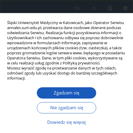
EN
PL
Śląski Uniwersytet Medyczny w Katowicach, jako Operator Serwisu
annales.sum.edu.pl, przetwarza dane osobowe zbierane podczas
odwiedzania Serwisu. Realizacja funkcji pozyskiwania informacji o
Użytkownikach i ich zachowaniu odbywa się poprzez dobrowolnie
wprowadzone w formularzach informacje, zapisywanie w
urządzeniach końcowych plików cookies (tzw. ciasteczka), a także
poprzez gromadzenie logów serwera www, będącego w posiadaniu
Autor
Seweryn Król
Operatora Serwisu. Dane, w tym pliki cookies, wykorzystywane są
w celu realizacji usług zgodnie z Polityką prywatności.
Możesz wyrazić zgodę na przetwarzanie danych w tych celach,
odmówić zgody lub uzyskać dostęp do bardziej szczegółowych
Ocena wyników leczenia oraz wybranych
informacji.
czynników prognostycznych u chorych leczonych
na oddziale intensywnej terapii w 2015 roku po
Zgadzam się
incydencie nagłego zatrzymania krążenia z
powrotem spontanicznej akcji serca –
Nie zgadzam się
doniesienie wstępne
Dowiedz się więcej
Łukasz Głowacki
,
Michał Jan Stasiowski
,
Bartłomiej Możdżyński
,
Izabela
Szumera
,
Anna Missir
,
Seweryn Król
,
Małgorzata Pięta
,
Ewa
Niewiadomska
,
Rafał Kazanowski
,
Lech Krawczyk