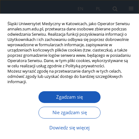
EN
PL
Śląski Uniwersytet Medyczny w Katowicach, jako Operator Serwisu
annales.sum.edu.pl, przetwarza dane osobowe zbierane podczas
odwiedzania Serwisu. Realizacja funkcji pozyskiwania informacji o
Użytkownikach i ich zachowaniu odbywa się poprzez dobrowolnie
wprowadzone w formularzach informacje, zapisywanie w
urządzeniach końcowych plików cookies (tzw. ciasteczka), a także
poprzez gromadzenie logów serwera www, będącego w posiadaniu
Autor
Beata Sarecka-Hujar
Operatora Serwisu. Dane, w tym pliki cookies, wykorzystywane są
w celu realizacji usług zgodnie z Polityką prywatności.
Możesz wyrazić zgodę na przetwarzanie danych w tych celach,
Ocena właściwości fotoprotekcyjnych
odmówić zgody lub uzyskać dostęp do bardziej szczegółowych
opakowań farmaceutycznych
informacji.
zawierających cefuroksym za pomocą
analizy hemisferycznej reflektancji całkowitej
Zgadzam się
Tomasz Górka
,
Michał Meisner
,
Beata Sarecka-Hujar
Nie zgadzam się
Ann. Acad. Med. Siles. 2024;78:226-233
DOI
:
https://doi.org/10.18794/aams/187268
Dowiedz się więcej
Streszczenie
Artykuł
(PDF)