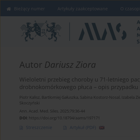
Bieżący numer
Artykuły zaakceptowane
O czasop
Autor
Dariusz Ziora
Wieloletni przebieg choroby u 71-letniego pa
drobnokomórkowego płuca – opis przypadku i
Piotr Kalisz
,
Bartłomiej Gałuszka
,
Sabina Kostorz-Nosal
,
Izabela Zi
Skoczyński
Ann. Acad. Med. Siles. 2025;79:36-44
DOI
:
https://doi.org/10.18794/aams/197171
Streszczenie
Artykuł
(PDF)