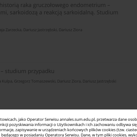
z historią raka gruczołowego endometrium –
mi, sarkoidozą a reakcją sarkoidalną. Studium
ja Zarzecka
,
Dariusz Jastrzębski
,
Dariusz Ziora
 – studium przypadku
a Kulpa
,
Grzegorz Tomaszewski
,
Dariusz Ziora
,
Dariusz Jastrzębski
towicach, jako Operator Serwisu annales.sum.edu.pl, przetwarza dane oso
raz z profilami lekooporności występujących w
funkcji pozyskiwania informacji o Użytkownikach i ich zachowaniu odbywa s
lizowanych w Klinice Chorób Płuc i Gruźlicy w
macje, zapisywanie w urządzeniach końcowych plików cookies (tzw. ciastec
ędącego w posiadaniu Operatora Serwisu. Dane, w tym pliki cookies, wykor