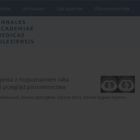
iśmie
Archiwum
Dla autorów
Dla recenzentów
cjenta z rozpoznaniem raka
 przegląd piśmiennictwa
elińska-Leś
,
Dariusz Jastrzębski
,
Dariusz Ziora
,
Dorota Syguła
,
Szymon