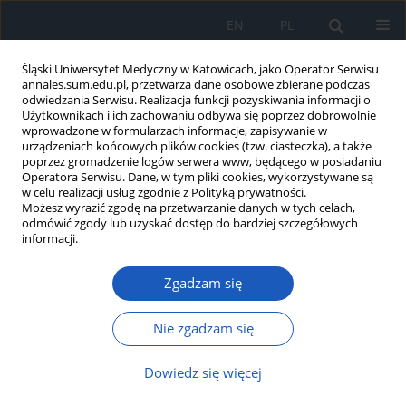
EN
PL
Śląski Uniwersytet Medyczny w Katowicach, jako Operator Serwisu
annales.sum.edu.pl, przetwarza dane osobowe zbierane podczas
odwiedzania Serwisu. Realizacja funkcji pozyskiwania informacji o
Użytkownikach i ich zachowaniu odbywa się poprzez dobrowolnie
wprowadzone w formularzach informacje, zapisywanie w
urządzeniach końcowych plików cookies (tzw. ciasteczka), a także
poprzez gromadzenie logów serwera www, będącego w posiadaniu
Autor
Izabela Duda
Operatora Serwisu. Dane, w tym pliki cookies, wykorzystywane są
w celu realizacji usług zgodnie z Polityką prywatności.
Możesz wyrazić zgodę na przetwarzanie danych w tych celach,
Listerioza – niebezpieczna choroba zakaźna.
odmówić zgody lub uzyskać dostęp do bardziej szczegółowych
Listeriozowe zapalenie opon mózgowo-
informacji.
rdzeniowych – opis przypadku
Zgadzam się
Sabina Godziszewska
,
Ewa Musioł
,
Izabela Duda
Ann. Acad. Med. Siles. 2015;69:118-124
Nie zgadzam się
DOI
:
https://doi.org/10.18794/aams/33100
Streszczenie
Artykuł
(PDF)
Dowiedz się więcej