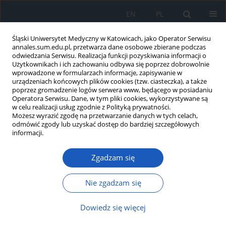
EN
PL
Śląski Uniwersytet Medyczny w Katowicach, jako Operator Serwisu
annales.sum.edu.pl, przetwarza dane osobowe zbierane podczas
odwiedzania Serwisu. Realizacja funkcji pozyskiwania informacji o
Użytkownikach i ich zachowaniu odbywa się poprzez dobrowolnie
wprowadzone w formularzach informacje, zapisywanie w
urządzeniach końcowych plików cookies (tzw. ciasteczka), a także
poprzez gromadzenie logów serwera www, będącego w posiadaniu
Autor
Magdalena Pyryt
Operatora Serwisu. Dane, w tym pliki cookies, wykorzystywane są
w celu realizacji usług zgodnie z Polityką prywatności.
Możesz wyrazić zgodę na przetwarzanie danych w tych celach,
odmówić zgody lub uzyskać dostęp do bardziej szczegółowych
Znaczenie polimorfizmu rs1137100 LEPR w
informacji.
rozwoju nadwagi i otyłości w badanej populacji
Zgadzam się
Wladyslaw Jan Grzeszczak
,
Karolina Szejnoga
,
Agnieszka Niemczyk
,
Magdalena Pyryt
,
Agnieszka Wichary
,
Nikola Szweda
,
Mateusz Gola
,
Mirosław Śnit
Nie zgadzam się
Ann. Acad. Med. Siles. 2018;72:141-146
DOI
:
https://doi.org/10.18794/aams/77059
Dowiedz się więcej
Streszczenie
Artykuł
(PDF)