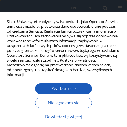
EN
PL
Śląski Uniwersytet Medyczny w Katowicach, jako Operator Serwisu
annales.sum.edu.pl, przetwarza dane osobowe zbierane podczas
odwiedzania Serwisu. Realizacja funkcji pozyskiwania informacji o
Użytkownikach i ich zachowaniu odbywa się poprzez dobrowolnie
wprowadzone w formularzach informacje, zapisywanie w
urządzeniach końcowych plików cookies (tzw. ciasteczka), a także
poprzez gromadzenie logów serwera www, będącego w posiadaniu
Autor
Mateusz Gola
Operatora Serwisu. Dane, w tym pliki cookies, wykorzystywane są
w celu realizacji usług zgodnie z Polityką prywatności.
Możesz wyrazić zgodę na przetwarzanie danych w tych celach,
Znaczenie polimorfizmu rs1137100 LEPR w
odmówić zgody lub uzyskać dostęp do bardziej szczegółowych
rozwoju nadwagi i otyłości w badanej populacji
informacji.
Wladyslaw Jan Grzeszczak
,
Karolina Szejnoga
,
Agnieszka Niemczyk
,
Zgadzam się
Magdalena Pyryt
,
Agnieszka Wichary
,
Nikola Szweda
,
Mateusz Gola
,
Mirosław Śnit
Ann. Acad. Med. Siles. 2018;72:141-146
Nie zgadzam się
DOI
:
https://doi.org/10.18794/aams/77059
Dowiedz się więcej
Streszczenie
Artykuł
(PDF)