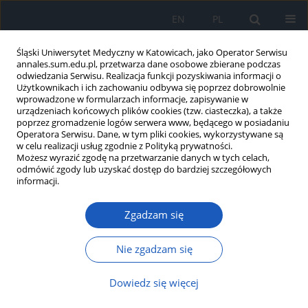
EN
PL
Śląski Uniwersytet Medyczny w Katowicach, jako Operator Serwisu
annales.sum.edu.pl, przetwarza dane osobowe zbierane podczas
odwiedzania Serwisu. Realizacja funkcji pozyskiwania informacji o
Użytkownikach i ich zachowaniu odbywa się poprzez dobrowolnie
wprowadzone w formularzach informacje, zapisywanie w
urządzeniach końcowych plików cookies (tzw. ciasteczka), a także
poprzez gromadzenie logów serwera www, będącego w posiadaniu
Autor
Magdalena Wróbel
Operatora Serwisu. Dane, w tym pliki cookies, wykorzystywane są
w celu realizacji usług zgodnie z Polityką prywatności.
Możesz wyrazić zgodę na przetwarzanie danych w tych celach,
Przegląd doniesień na temat wpływu melatoniny
odmówić zgody lub uzyskać dostęp do bardziej szczegółowych
na patogenezę i terapię raka piersi
informacji.
Kinga Grabińska
,
Magdalena Wróbel
,
Joanna Mykała-Cieśla
,
Hanna
Zgadzam się
Wichary
Ann. Acad. Med. Siles. 2010;64:58-70
Nie zgadzam się
Streszczenie
Artykuł
(PDF)
Dowiedz się więcej
Ocena częstości zajęcia oczodołu oraz