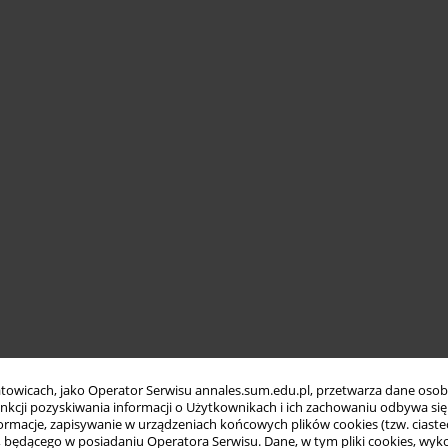
towicach, jako Operator Serwisu annales.sum.edu.pl, przetwarza dane oso
funkcji pozyskiwania informacji o Użytkownikach i ich zachowaniu odbywa s
macje, zapisywanie w urządzeniach końcowych plików cookies (tzw. ciastec
ędącego w posiadaniu Operatora Serwisu. Dane, w tym pliki cookies, wykor