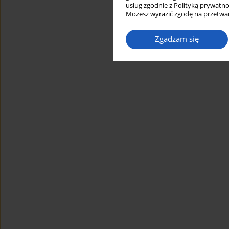
usług zgodnie z Polityką prywatno
Możesz wyrazić zgodę na przetwar
Zgadzam się