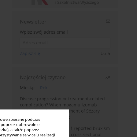
Newsletter
Wpisz swój adres email
Zapisz się
Usuń
Najczęściej czytane
Miesiąc
Rok
Disease progression or treatment-related
complication? When mogamulizumab
misleads in the management of Sézary
syndrome: A case report
bowe zbierane podczas
ię poprzez dobrowolnie
Personality traits and self-reported bruxism
zka), a także poprzez
in university students: A cross-sectional
zystywane są w celu realizacji