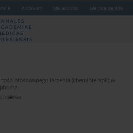
iśmie
Archiwum
Dla autorów
Dla recenzentów
zności stosowanego leczenia (chemioterapii) w
mphoma
Spychałowicz