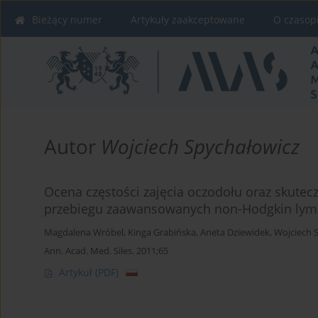
Bieżący numer
Artykuły zaakceptowane
O czasop
Autor
Wojciech Spychałowicz
Ocena częstości zajęcia oczodołu oraz skutec
przebiegu zaawansowanych non-Hodgkin ly
Magdalena Wróbel
,
Kinga Grabińska
,
Aneta Dziewidek
,
Wojciech 
Ann. Acad. Med. Siles. 2011;65
Artykuł
(PDF)