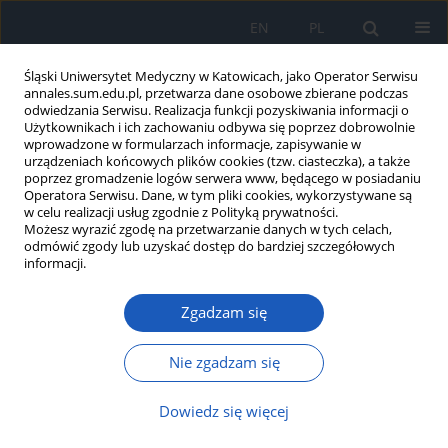
EN
PL
Śląski Uniwersytet Medyczny w Katowicach, jako Operator Serwisu
annales.sum.edu.pl, przetwarza dane osobowe zbierane podczas
odwiedzania Serwisu. Realizacja funkcji pozyskiwania informacji o
Użytkownikach i ich zachowaniu odbywa się poprzez dobrowolnie
wprowadzone w formularzach informacje, zapisywanie w
urządzeniach końcowych plików cookies (tzw. ciasteczka), a także
poprzez gromadzenie logów serwera www, będącego w posiadaniu
Autor
Mikołaj Rycerski
Operatora Serwisu. Dane, w tym pliki cookies, wykorzystywane są
w celu realizacji usług zgodnie z Polityką prywatności.
Możesz wyrazić zgodę na przetwarzanie danych w tych celach,
Wysokoprzepływowa tlenoterapia
odmówić zgody lub uzyskać dostęp do bardziej szczegółowych
donosowa stosowana w celu
informacji.
ułatwienia wykonania
bronchofiberoskopii u pacjentów
Zgadzam się
wysokiego ryzyka niekwalifikujących
się do pilnej bronchofiberoskopii
Nie zgadzam się
Aleksandra Oraczewska
,
Michał Zieliński
,
Mikołaj Rycerski
,
Patrycja
Dowiedz się więcej
Rzepka-Wrona
,
Izabela Zielińska-Leś
,
Szymon Skoczyński
Ann. Acad. Med. Siles. 2025;79:231-236