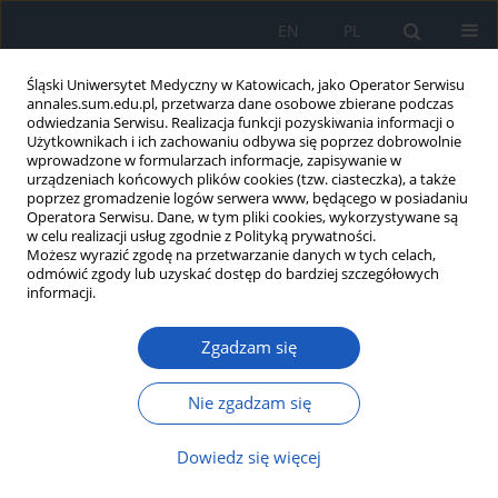
EN
PL
Śląski Uniwersytet Medyczny w Katowicach, jako Operator Serwisu
annales.sum.edu.pl, przetwarza dane osobowe zbierane podczas
odwiedzania Serwisu. Realizacja funkcji pozyskiwania informacji o
Użytkownikach i ich zachowaniu odbywa się poprzez dobrowolnie
wprowadzone w formularzach informacje, zapisywanie w
urządzeniach końcowych plików cookies (tzw. ciasteczka), a także
poprzez gromadzenie logów serwera www, będącego w posiadaniu
Autor
Paweł Dębski
Operatora Serwisu. Dane, w tym pliki cookies, wykorzystywane są
w celu realizacji usług zgodnie z Polityką prywatności.
Możesz wyrazić zgodę na przetwarzanie danych w tych celach,
Ocena porównawcza poziomu
odmówić zgody lub uzyskać dostęp do bardziej szczegółowych
satysfakcji z życia oraz występowania
informacji.
objawów depresyjnych i lękowych u
osób trenujących brazylijskie jiu-jitsu
Zgadzam się
(BJJ) oraz mieszane sztuki walki (MMA)
Nie zgadzam się
Katarzyna Folga-Cytrycka
,
Patryk Główczyński
,
Paweł Dębski
,
Karina
Badura-Brzoza
Dowiedz się więcej
Ann. Acad. Med. Siles. 2026;80:63-70
DOI
:
https://doi.org/10.18794/aams/208701