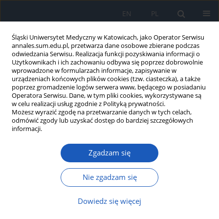
EN
PL
Śląski Uniwersytet Medyczny w Katowicach, jako Operator Serwisu
annales.sum.edu.pl, przetwarza dane osobowe zbierane podczas
odwiedzania Serwisu. Realizacja funkcji pozyskiwania informacji o
Użytkownikach i ich zachowaniu odbywa się poprzez dobrowolnie
wprowadzone w formularzach informacje, zapisywanie w
urządzeniach końcowych plików cookies (tzw. ciasteczka), a także
poprzez gromadzenie logów serwera www, będącego w posiadaniu
Autor
Tomasz Górka
Operatora Serwisu. Dane, w tym pliki cookies, wykorzystywane są
w celu realizacji usług zgodnie z Polityką prywatności.
Możesz wyrazić zgodę na przetwarzanie danych w tych celach,
odmówić zgody lub uzyskać dostęp do bardziej szczegółowych
Ocena właściwości fotoprotekcyjnych
informacji.
opakowań farmaceutycznych
zawierających cefuroksym za pomocą
Zgadzam się
analizy hemisferycznej reflektancji całkowitej
Nie zgadzam się
Tomasz Górka
,
Michał Meisner
,
Beata Sarecka-Hujar
Ann. Acad. Med. Siles. 2024;78:226-233
Dowiedz się więcej
DOI
:
https://doi.org/10.18794/aams/187268
Streszczenie
Artykuł
(PDF)