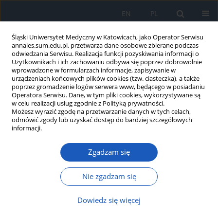
EN
PL
Śląski Uniwersytet Medyczny w Katowicach, jako Operator Serwisu
annales.sum.edu.pl, przetwarza dane osobowe zbierane podczas
odwiedzania Serwisu. Realizacja funkcji pozyskiwania informacji o
Użytkownikach i ich zachowaniu odbywa się poprzez dobrowolnie
wprowadzone w formularzach informacje, zapisywanie w
urządzeniach końcowych plików cookies (tzw. ciasteczka), a także
poprzez gromadzenie logów serwera www, będącego w posiadaniu
Autor
Agnieszka Białek-Dratwa
Operatora Serwisu. Dane, w tym pliki cookies, wykorzystywane są
w celu realizacji usług zgodnie z Polityką prywatności.
Możesz wyrazić zgodę na przetwarzanie danych w tych celach,
Profil klasy a występowanie nadwagi i
odmówić zgody lub uzyskać dostęp do bardziej szczegółowych
otyłości w grupie adolescentów –
informacji.
badanie pilotażowe w ramach projektu „Schody
Zdrowia”
Zgadzam się
Agnieszka Białek-Dratwa
,
Elżbieta Szczepańska
,
Małgorzata Słoma-
Nie zgadzam się
Krześlak
,
Wiktoria Staśkiewicz-Bartecka
,
Sylwia Jaruga-Sękowska
,
Justyna Nowak
,
Joanna Nieć-Leśniak
,
Olga Sobek
,
Agata Kiciak
,
Agnieszka Bielaszka
,
Oskar Kowalski
Dowiedz się więcej
Ann. Acad. Med. Siles. 2024;1(nr specj.):51-60