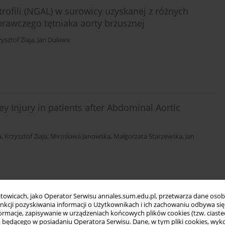
trofili (NGAL) w surowicy uzyskanej z różnych
rawczego tętniaka aorty brzusznej
ysztof Ziaja
,
Jan Duława
ey Injury in patients after Abdominal Aortic
a
,
Krzysztof Ziaja
,
Mirosława Janowska
,
Małgorzata Starzewska
,
Jan
towicach, jako Operator Serwisu annales.sum.edu.pl, przetwarza dane oso
łupa u młodych ratowników medycznych
funkcji pozyskiwania informacji o Użytkownikach i ich zachowaniu odbywa s
macje, zapisywanie w urządzeniach końcowych plików cookies (tzw. ciastec
ła
,
Czesław Marcisz
,
Ryszard Plinta
,
Dominika Olko
,
Damian Ziaja
ędącego w posiadaniu Operatora Serwisu. Dane, w tym pliki cookies, wykor