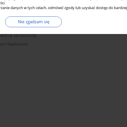
ści.
zanie danych w tych celach, odmówić zgody lub uzyskać dostęp do bardziej
Nie zgadzam się
 aorty brzusznej
arol Wądołowski