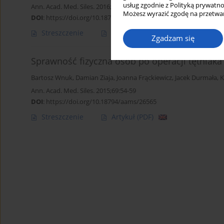
usług zgodnie z Polityką prywatno
Ann. Acad. Med. Siles. 2016;70:291-297
Możesz wyrazić zgodę na przetwar
DOI
:
https://doi.org/10.18794/aams/67646
Streszczenie
Artykuł
(PDF)
Zgadzam się
Sprawność fizyczna osób po operacji tętniaka
Bartosz Wnuk
,
Damian Ziaja
,
Joanna Frąckiewicz
,
Jacek Durmała
,
K
Ann. Acad. Med. Siles. 2015;69:54-59
DOI
:
https://doi.org/10.18794/aams/26565
Streszczenie
Artykuł
(PDF)