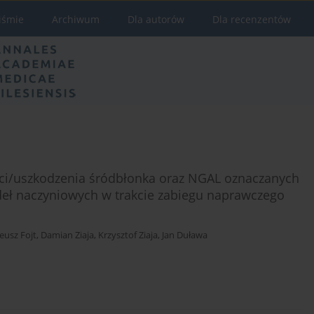
iśmie
Archiwum
Dla autorów
Dla recenzentów
ci/uszkodzenia śródbłonka oraz NGAL oznaczanych
deł naczyniowych w trakcie zabiegu naprawczego
eusz Fojt
,
Damian Ziaja
,
Krzysztof Ziaja
,
Jan Duława