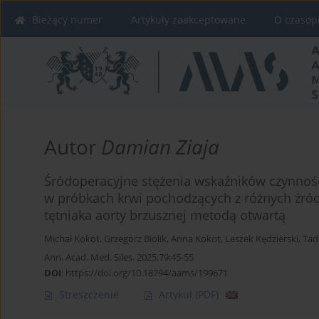
Bieżący numer
Artykuły zaakceptowane
O czasop
Autor
Damian Ziaja
Śródoperacyjne stężenia wskaźników czynnoś
w próbkach krwi pochodzących z różnych źró
tętniaka aorty brzusznej metodą otwartą
Michał Kokot
,
Grzegorz Biolik
,
Anna Kokot
,
Leszek Kędzierski
,
Tad
Ann. Acad. Med. Siles. 2025;79:45-55
DOI
:
https://doi.org/10.18794/aams/199671
Streszczenie
Artykuł
(PDF)