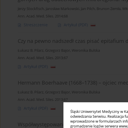
Jerzy Stockfisch
,
Jarosław Markowski
,
Jan Pilch
,
Brunon Zemła
,
Wło
Ann. Acad. Med. Siles. 2014;68
Streszczenie
Artykuł
(PDF)
Czy na pewno nadszedł czas pisać epitafium 
Łukasz B. Pilarz
,
Grzegorz Bajor
,
Weronika Bulska
Ann. Acad. Med. Siles. 2013;67
Artykuł
(PDF)
Hermann Boerhaave (1668–1738) – ojciec med
Łukasz B. Pilarz
,
Grzegorz Bajor
,
Weronika Bulska
Ann. Acad. Med. Siles. 2013;67
Artykuł
(PDF)
Śląski Uniwersytet Medyczny w Ka
odwiedzania Serwisu. Realizacja 
wprowadzone w formularzach infor
Współwystępowanie guzów narządów dokrewn
gromadzenie logów serwera www, b