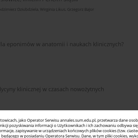
dzimierz Dziubdziela
,
Wirginia Likus
,
Grzegorz Bajor
dla eponimów w anatomii i naukach klinicznych?
ycyny klinicznej w czasach nowożytnych
towicach, jako Operator Serwisu annales.sum.edu.pl, przetwarza dane oso
funkcji pozyskiwania informacji o Użytkownikach i ich zachowaniu odbywa s
macje, zapisywanie w urządzeniach końcowych plików cookies (tzw. ciastec
ych w przebiegu fakomatoz.
ędącego w posiadaniu Operatora Serwisu. Dane, w tym pliki cookies, wykor