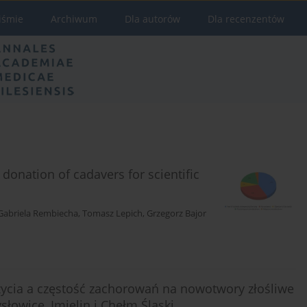
iśmie
Archiwum
Dla autorów
Dla recenzentów
donation of cadavers for scientific
Gabriela Rembiecha
,
Tomasz Lepich
,
Grzegorz Bajor
ą życia a częstość zachorowań na nowotwory złośliwe
owice, Imielin i Chełm Śląski