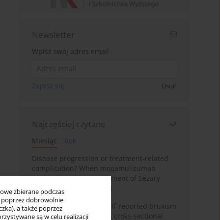
Newsletter
Wpisz swój adres email
Zapisz się
Usuń
Najczęściej czytane
Miesiąc
Rok
Disease progression or treatment-related
complication? When mogamulizumab
misleads in the management of Sézary
syndrome: A case report
bowe zbierane podczas
ię poprzez dobrowolnie
Personality traits and self-reported bruxism
zka), a także poprzez
in university students: A cross-sectional
zystywane są w celu realizacji