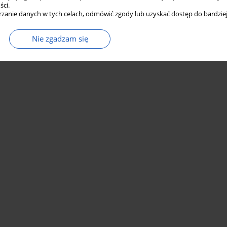
ści.
a
zanie danych w tych celach, odmówić zgody lub uzyskać dostęp do bardziej
Nie zgadzam się