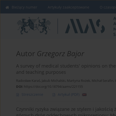
Bieżący numer
Artykuły zaakceptowane
O czasop
Autor
Grzegorz Bajor
A survey of medical students' opinions on the 
and teaching purposes
Radosław Karaś
,
Jakub Michalski
,
Martyna Rożek
,
Michał Serafin
,
DOI
:
https://doi.org/10.18794/aams/221155
Streszczenie
Artykuł
(PDF)
Czynniki ryzyka związane ze stylem i jakości
górnych dróg oddechowych mikroregionu: Mysł