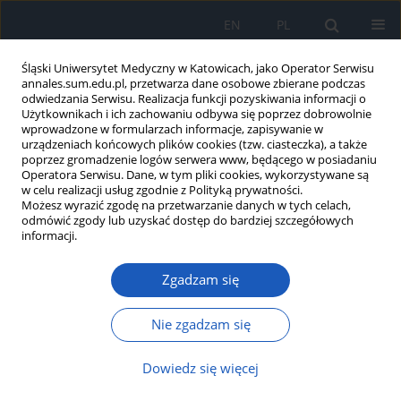
EN
PL
Śląski Uniwersytet Medyczny w Katowicach, jako Operator Serwisu
annales.sum.edu.pl, przetwarza dane osobowe zbierane podczas
odwiedzania Serwisu. Realizacja funkcji pozyskiwania informacji o
Użytkownikach i ich zachowaniu odbywa się poprzez dobrowolnie
wprowadzone w formularzach informacje, zapisywanie w
urządzeniach końcowych plików cookies (tzw. ciasteczka), a także
poprzez gromadzenie logów serwera www, będącego w posiadaniu
Autor
Marcin Zaniew
Operatora Serwisu. Dane, w tym pliki cookies, wykorzystywane są
w celu realizacji usług zgodnie z Polityką prywatności.
Możesz wyrazić zgodę na przetwarzanie danych w tych celach,
Zespół Lowe’a (oczno-mózgowo-nerkowy) –
odmówić zgody lub uzyskać dostęp do bardziej szczegółowych
problemy diagnostyczne i lecznicze w warunkach
informacji.
opieki medycznej w Polsce
Zgadzam się
Tomasz Jarmoliński
,
Marcin Zaniew
Ann. Acad. Med. Siles. 2017;71:92-98
Nie zgadzam się
DOI
:
https://doi.org/10.18794/aams/69672
Streszczenie
Artykuł
(PDF)
Dowiedz się więcej