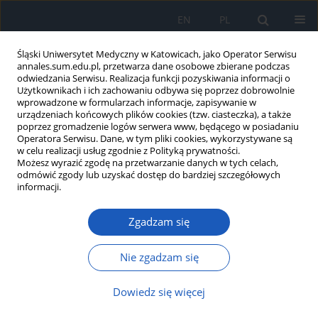
EN
PL
Śląski Uniwersytet Medyczny w Katowicach, jako Operator Serwisu
annales.sum.edu.pl, przetwarza dane osobowe zbierane podczas
odwiedzania Serwisu. Realizacja funkcji pozyskiwania informacji o
Użytkownikach i ich zachowaniu odbywa się poprzez dobrowolnie
wprowadzone w formularzach informacje, zapisywanie w
urządzeniach końcowych plików cookies (tzw. ciasteczka), a także
poprzez gromadzenie logów serwera www, będącego w posiadaniu
Autor
Karolina Kalicka
Operatora Serwisu. Dane, w tym pliki cookies, wykorzystywane są
w celu realizacji usług zgodnie z Polityką prywatności.
Możesz wyrazić zgodę na przetwarzanie danych w tych celach,
Zaburzenia urodynamiczne w metaplazji
odmówić zgody lub uzyskać dostęp do bardziej szczegółowych
płaskonabłonkowej śluzówki pęcherza i cystitis
informacji.
cystica u dzieci
Zgadzam się
Leszek Piechuta
,
Karolina Kalicka
,
Przemysław Sikora
Ann. Acad. Med. Siles. 2017;71:393-398
Nie zgadzam się
DOI
:
https://doi.org/10.18794/aams/70335
Streszczenie
Artykuł
(PDF)
Dowiedz się więcej