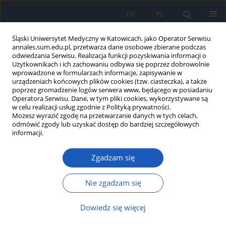
EN
PL
Śląski Uniwersytet Medyczny w Katowicach, jako Operator Serwisu
annales.sum.edu.pl, przetwarza dane osobowe zbierane podczas
odwiedzania Serwisu. Realizacja funkcji pozyskiwania informacji o
Użytkownikach i ich zachowaniu odbywa się poprzez dobrowolnie
wprowadzone w formularzach informacje, zapisywanie w
urządzeniach końcowych plików cookies (tzw. ciasteczka), a także
poprzez gromadzenie logów serwera www, będącego w posiadaniu
Numer specjalny
Operatora Serwisu. Dane, w tym pliki cookies, wykorzystywane są
w celu realizacji usług zgodnie z Polityką prywatności.
Możesz wyrazić zgodę na przetwarzanie danych w tych celach,
Schody Zdrowia 1/2024 vol. 1(nr specj.)
odmówić zgody lub uzyskać dostęp do bardziej szczegółowych
informacji.
W niniejszym numerze specjalnym publikujemy artykuły
poświęcone tematom badawczym podjętym w ramach
Zgadzam się
projektu „Schody Zdrowia – edukacja i nauka
wyznacznikiem zdrowego i otwartego społeczeństwa”,
Nie zgadzam się
realizowanego przez Śląski Uniwersytet Medyczny w
Katowicach oraz Regionalny Ośrodek Metodyczno-
Dowiedz się więcej
Edukacyjny „Metis” w Katowicach. Celem przedsięwzięcia
było zwiększenie odpowiedzialności nauczycieli i rodziców