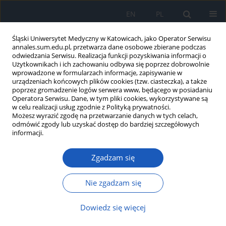
EN
PL
Śląski Uniwersytet Medyczny w Katowicach, jako Operator Serwisu
annales.sum.edu.pl, przetwarza dane osobowe zbierane podczas
odwiedzania Serwisu. Realizacja funkcji pozyskiwania informacji o
Użytkownikach i ich zachowaniu odbywa się poprzez dobrowolnie
wprowadzone w formularzach informacje, zapisywanie w
urządzeniach końcowych plików cookies (tzw. ciasteczka), a także
poprzez gromadzenie logów serwera www, będącego w posiadaniu
Dziedzina
Ortopedia i
Operatora Serwisu. Dane, w tym pliki cookies, wykorzystywane są
w celu realizacji usług zgodnie z Polityką prywatności.
traumatologia
Możesz wyrazić zgodę na przetwarzanie danych w tych celach,
odmówić zgody lub uzyskać dostęp do bardziej szczegółowych
informacji.
Nerwiak Mortona: przegląd patofizjologii,
diagnostyki i leczenia
Zgadzam się
Magdalena Zielińska
,
Jan Kucharski
,
Michał Kotowicz
,
Joanna Ciećwierz
,
Aleksandra Zagórska
,
Paweł Szajewski
,
Maria Koczkodaj
,
Magdalena
Nie zgadzam się
Bieniak
,
Patrycja Łazicka
DOI
:
https://doi.org/10.18794/aams/217118
Dowiedz się więcej
Streszczenie
Artykuł
(PDF)